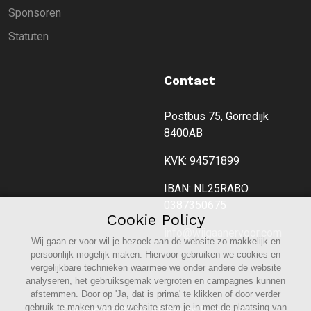
Sponsoren
Statuten
Contact
Postbus 75, Gorredijk
8400AB
KVK: 94571899
IBAN: NL25RABO
0387350675
Cookie Policy
info@wijgaanervoor.com
Wij gaan er voor wil je bezoek aan de website zo makkelijk en
persoonlijk mogelijk maken. Hiervoor gebruiken we cookies en
vergelijkbare technieken waarmee we onder andere de website
analyseren, het gebruiksgemak vergroten en campagnes kunnen
afstemmen. Door op 'Ja, dat is prima' te klikken of door verder
gebruik te maken van de website stem je in met de plaatsing van
Copyright ©
2026. All Rights Reserved.