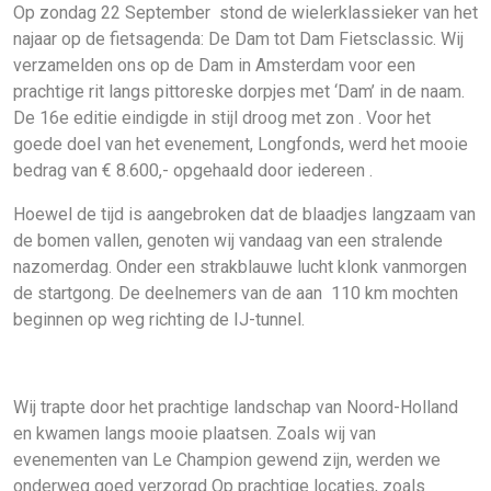
Op zondag 22 September stond de wielerklassieker van het
najaar op de fietsagenda: De Dam tot Dam Fietsclassic. Wij
verzamelden ons op de Dam in Amsterdam voor een
prachtige rit langs pittoreske dorpjes met ‘Dam’ in de naam.
De 16e editie eindigde in stijl droog met zon . Voor het
goede doel van het evenement, Longfonds, werd het mooie
bedrag van € 8.600,- opgehaald door iedereen .
Hoewel de tijd is aangebroken dat de blaadjes langzaam van
de bomen vallen, genoten wij vandaag van een stralende
nazomerdag. Onder een strakblauwe lucht klonk vanmorgen
de startgong. De deelnemers van de aan 110 km mochten
beginnen op weg richting de IJ-tunnel.
Wij trapte door het prachtige landschap van Noord-Holland
en kwamen langs mooie plaatsen. Zoals wij van
evenementen van Le Champion gewend zijn, werden we
onderweg goed verzorgd Op prachtige locaties, zoals