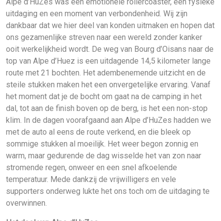
Alpe d’HuZes was een emotionele rollercoaster, een fysieke
uitdaging en een moment van verbondenheid. Wij zijn
dankbaar dat we hier deel van konden uitmaken en hopen dat
ons gezamenlijke streven naar een wereld zonder kanker
ooit werkelijkheid wordt. De weg van Bourg d’Oisans naar de
top van Alpe d’Huez is een uitdagende 14,5 kilometer lange
route met 21 bochten. Het adembenemende uitzicht en de
steile stukken maken het een onvergetelijke ervaring. Vanaf
het moment dat je de bocht om gaat na de camping in het
dal, tot aan de finish boven op de berg, is het een non-stop
klim. In de dagen voorafgaand aan Alpe d’HuZes hadden we
met de auto al eens de route verkend, en die bleek op
sommige stukken al moeilijk. Het weer begon zonnig en
warm, maar gedurende de dag wisselde het van zon naar
stromende regen, onweer en een snel afkoelende
temperatuur. Mede dankzij de vrijwilligers en vele
supporters onderweg lukte het ons toch om de uitdaging te
overwinnen.